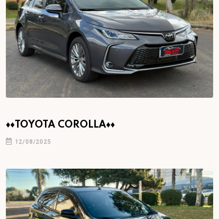
♦♦TOYOTA COROLLA♦♦
12/08/2025