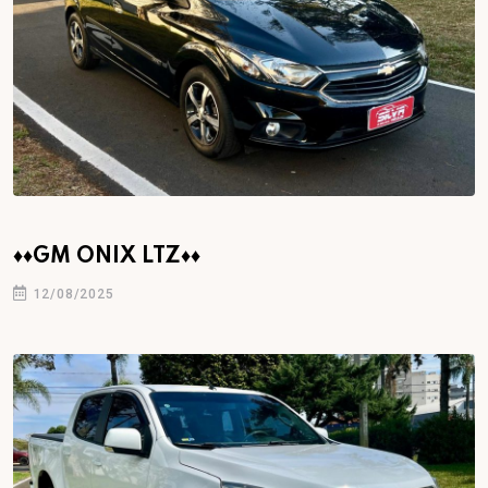
♦♦GM ONIX LTZ♦♦
12/08/2025