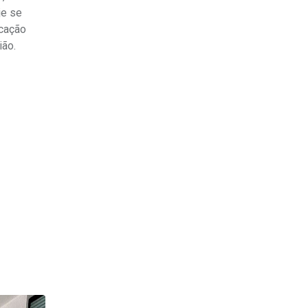
je se
ocação
ião.