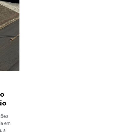
mo
ão
ções
ia em
, a