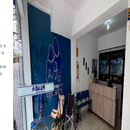
o e
 a
s
ria:
s