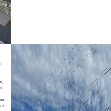
m
o,
de
 um
s e