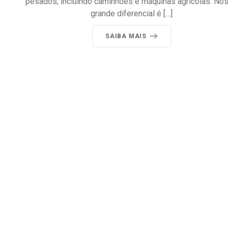
pesados, incluindo caminhões e máquinas agrícolas. No
grande diferencial é […]
SAIBA MAIS