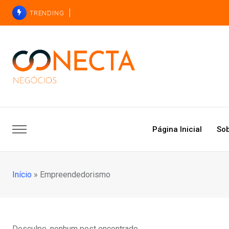
TRENDING
Página Inicial
Sob
Início
»
Empreendedorismo
Desculpe, nenhum post encontrado.